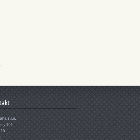
takt
aha s.r.o.
rity 101
 10
0