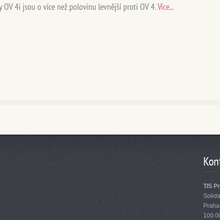
ly OV 4i jsou o více než polovinu levnější proti OV 4.
Více...
Kon
TIS Pr
Solida
Praha
100 0