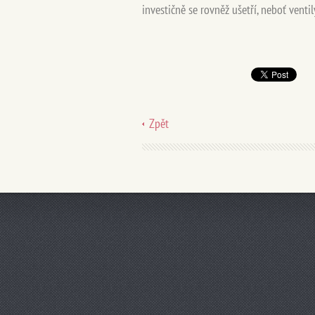
investičně se rovněž ušetří, neboť venti
Zpět