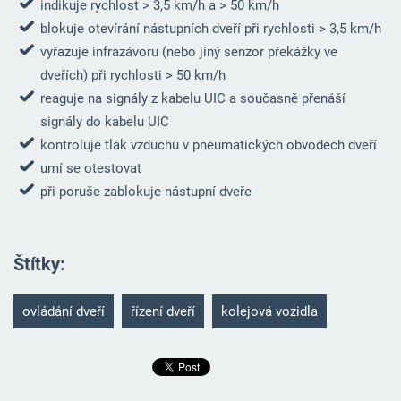
indikuje rychlost > 3,5 km/h a > 50 km/h
blokuje otevírání nástupních dveří při rychlosti > 3,5 km/h
vyřazuje infrazávoru (nebo jiný senzor překážky ve
dveřích) při rychlosti > 50 km/h
reaguje na signály z kabelu UIC a současně přenáší
signály do kabelu UIC
kontroluje tlak vzduchu v pneumatických obvodech dveří
umí se otestovat
při poruše zablokuje nástupní dveře
Štítky
:
ovládání dveří
řízení dveří
kolejová vozidla