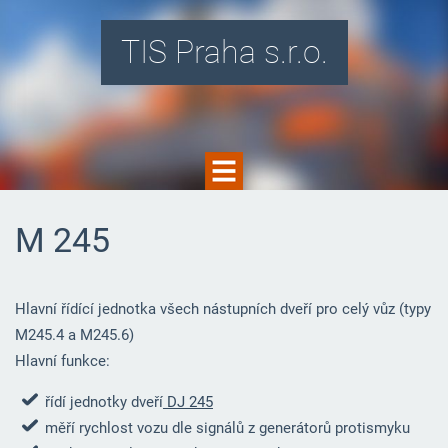
TIS Praha s.r.o.
M 245
Hlavní řídící jednotka všech nástupních dveří pro celý vůz (typy
M245.4 a M245.6)
Hlavní funkce:
řídí jednotky dveří
DJ 245
měří rychlost vozu dle signálů z generátorů protismyku