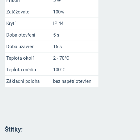
Příkon
5 W
Zatěžovatel
100%
Krytí
IP 44
Doba otevření
5 s
Doba uzavření
15 s
Teplota okolí
2 - 70°C
Teplota média
100°C
Základní poloha
bez napětí otevřen
Štítky
: