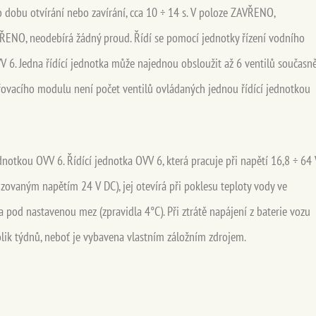
 dobu otvírání nebo zavírání, cca 10 ÷ 14 s. V poloze ZAVŘENO,
ŘENO, neodebírá žádný proud. Řídí se pomocí jednotky řízení vodního
 6. Jedna řídící jednotka může najednou obsloužit až 6 ventilů současně
iřovacího modulu není počet ventilů ovládaných jednou řídící jednotkou
jednotkou OVV 6. Řídící jednotka OVV 6, která pracuje při napětí 16,8 ÷ 64 
lizovaným napětím 24 V DC), jej otevírá při poklesu teploty vody ve
pod nastavenou mez (zpravidla 4°C). Při ztrátě napájení z baterie vozu
olik týdnů, neboť je vybavena vlastním záložním zdrojem.