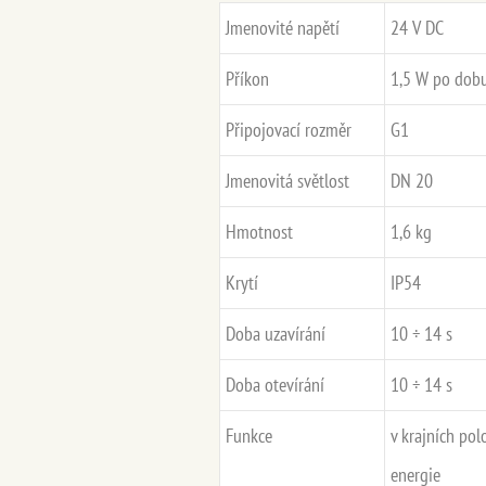
Jmenovité napětí
24 V DC
Příkon
1,5 W po dobu
Připojovací rozměr
G1
Jmenovitá světlost
DN 20
Hmotnost
1,6 kg
Krytí
IP54
Doba uzavírání
10 ÷ 14 s
Doba otevírání
10 ÷ 14 s
Funkce
v krajních po
energie