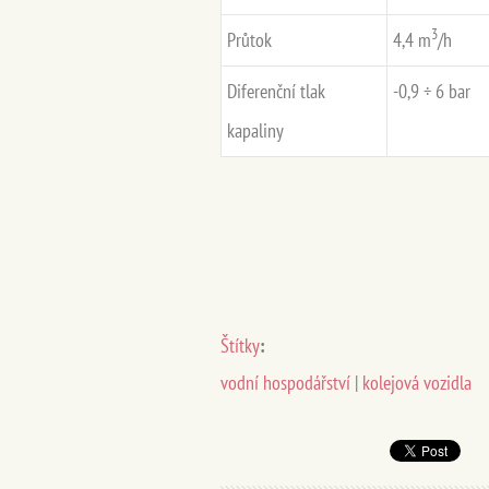
3
Průtok
4,4 m
/h
Diferenční tlak
-0,9 ÷ 6 bar
kapaliny
Štítky
:
vodní hospodářství
|
kolejová vozidla