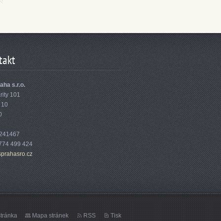
takt
aha s.r.o.
rity 101
 10
0
7241467
774 499 424
sp
rahasro.
cz
tránka
Mapa stránek
RSS
Tisk