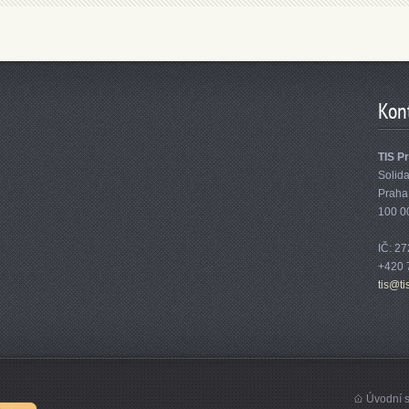
Kon
TIS Pr
Solida
Praha
100 0
IČ: 2
+420 
tis@ti
Úvodní s