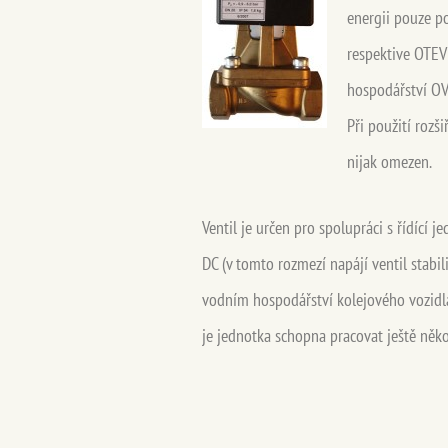
energii pouze po
respektive OTEV
hospodářství OVV
Při použití rozš
nijak omezen.
Ventil je určen pro spolupráci s řídící 
DC (v tomto rozmezí napájí ventil stabi
vodním hospodářství kolejového vozidla 
je jednotka schopna pracovat ještě něk