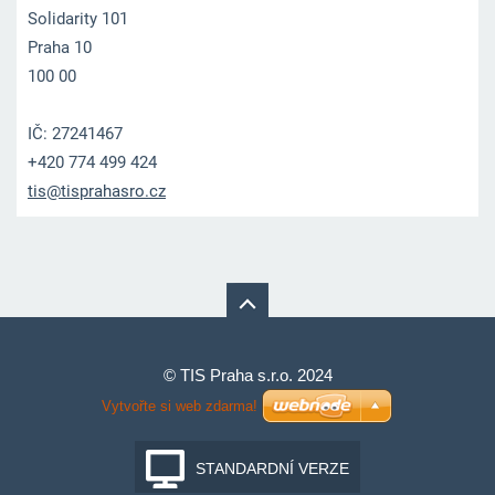
Solidarity 101
Praha 10
100 00
IČ: 27241467
+420 774 499 424
tis@tisp
rahasro.
cz
© TIS Praha s.r.o. 2024
Vytvořte si web zdarma!
STANDARDNÍ VERZE