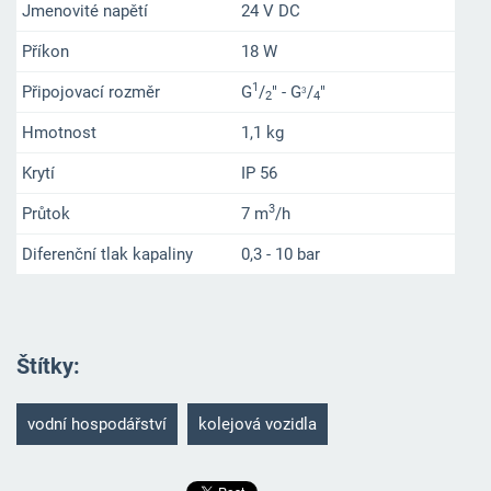
Jmenovité napětí
24 V DC
Příkon
18 W
1
Připojovací rozměr
G
/
" - G
/
"
3
2
4
Hmotnost
1,1 kg
Krytí
IP 56
3
Průtok
7 m
/h
Diferenční tlak kapaliny
0,3 - 10 bar
Štítky
:
vodní hospodářství
kolejová vozidla